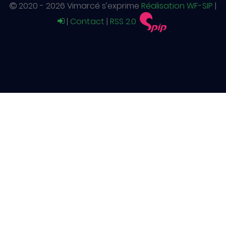
2020 - 2026 Vimarcé s’exprime
Réalisation WF-SIP
|
|
Contact
|
RSS 2.0