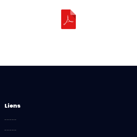
Liens
-----
-----