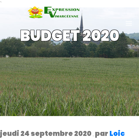
`
BUDGET 2020
jeudi 24 septembre 2020
par
Loic
,